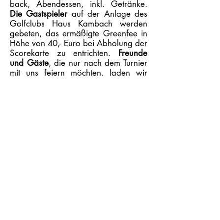
back, Abendessen, inkl. Getränke.
Die Gastspieler
auf der Anlage des
Golfclubs Haus Kambach werden
gebeten, das ermäßigte Greenfee in
Höhe von 40,- Euro bei Abholung der
Scorekarte zu entrichten.
Freunde
und Gäste
, die nur nach dem Turnier
mit uns feiern möchten, laden wir
herzlich ein, eine Teilnahme gebühr in
Höhe von 109,- Euro je Gast vorab
zu überweisen auf das
Konto der Sammlung Crous:
DE06 3905 0000 0005 0521 39
bei der Sparkasse Aachen
BIC AACSDE33.
Der Beitrag deckt lediglich die
Kosten. Wir würden uns über eine