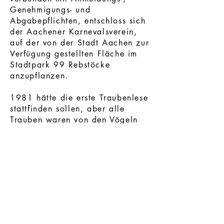
Genehmigungs- und
Abgabepflichten, entschloss sich
der Aachener Karnevalsverein,
auf der von der Stadt Aachen zur
Verfügung gestellten Fläche im
Stadtpark 99 Rebstöcke
anzupflanzen.
1981 hätte die erste Traubenlese
stattfinden sollen, aber alle
Trauben waren von den Vögeln
gefressen worden. Im Jahr 1982
konnten dann die ersten Trauben
geerntet werden. Eine Tochter
des damaligen
Stadtgartendirektors Grötzner,
die als Nonne im Kloster
„Kalvarienberg“ in Ahrweiler
tätig war, übernahm im
Klosterweinkeller den ersten