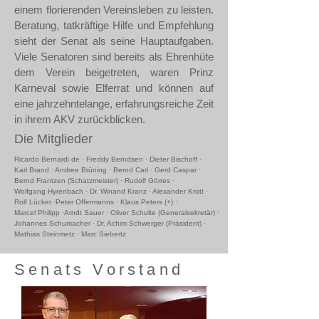
einem florierenden Vereinsleben zu leisten.
Beratung, tatkräftige Hilfe und Empfehlung
sieht der Senat als seine Hauptaufgaben.
Viele Senatoren sind bereits als Ehrenhüte
dem Verein beigetreten, waren Prinz
Karneval sowie Elferrat und können auf
eine jahrzehntelange, erfahrungsreiche Zeit
in ihrem AKV zurückblicken.
Die Mitglieder
Ricardo Bernardi de · Freddy Berndsen · Dieter Bischoff ·
Karl Brand · Andree Brüning · Bernd Carl · Gerd Caspar ·
Bernd Frantzen (Schatzmeister) · Rudolf Görres ·
Wolfgang Hyrenbach · Dr. Winand Kranz · Alexander Krott ·
Rolf Lücker ·Peter Offermanns · Klaus Peters (+) ·
Marcel Philipp ·Arndt Sauer · Oliver Schulte (Generalsekretär) ·
Johannes Schumacher · Dr. Achim Schwerger (Präsident) ·
Mathias Steinmetz · Marc Siebertz
Senats Vorstand